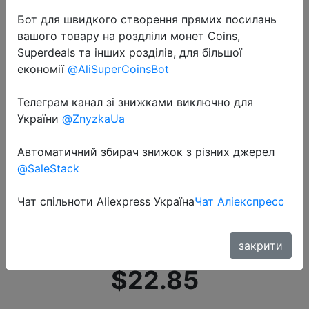
Бот для швидкого створення прямих посилань
вашого товару на роздліли монет Coins,
Superdeals та інших розділів, для більшої
економії
@AliSuperCoinsBot
Телеграм канал зі знижками виключно для
2021-01-01
України
@ZnyzkaUa
Mifa портативный bluetooth спикер
Портативный беспроводной
Автоматичний збирач знижок з різних джерел
громкоговорительЗвуковая
@SaleStack
система 10W пространство
Чат спільноти Aliexpress Україна
Чат Аліекспресс
стерео музыки
Водонепроницае�…
закрити
$22.85