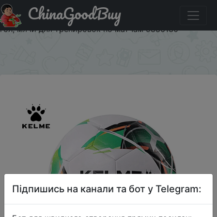
ChinaGoodBuy
Знижка на Профессиональный Футбольный Мяч KELME
из ТПУ, размер 3, размер 4, размер 5, красно зеленый
гол, мячи для тренировок по матчам 9886130
×
Підпишись на канали та бот у Telegram: