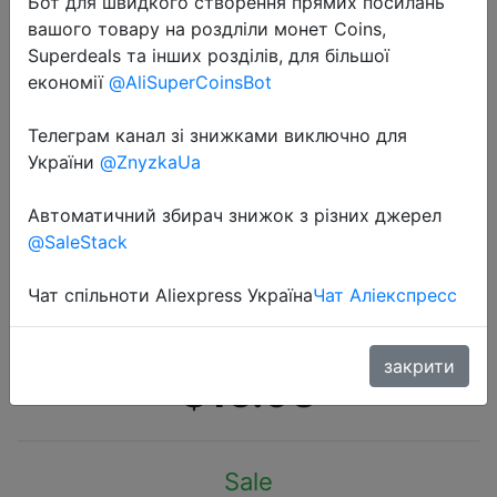
Бот для швидкого створення прямих посилань
вашого товару на роздліли монет Coins,
Superdeals та інших розділів, для більшої
економії
@AliSuperCoinsBot
Телеграм канал зі знижками виключно для
2020-12-31
України
@ZnyzkaUa
Профессиональный Футбольный
Мяч KELME из ТПУ, размер 3,
Автоматичний збирач знижок з різних джерел
@SaleStack
размер 4, размер 5, красно
зеленый гол, мячи для тренировок
Чат спільноти Aliexpress Україна
Чат Аліекспресс
по матчам 9886130
закрити
$15.93
Sale