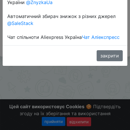
України
@ZnyzkaUa
Автоматичний збирач знижок з різних джерел
Додаткова інформація відсутня.
@SaleStack
Слідкуйте за знижками на мобільному, в телеграм
каналі:
Чат спільноти Aliexpress Україна
Чат Аліекспресс
ZnyzhkaUA
закрити
Цей сайт використовує Cookies
🍪 Підтвердіть
згоду на їх зберігання та використання
прийняти
відхилити