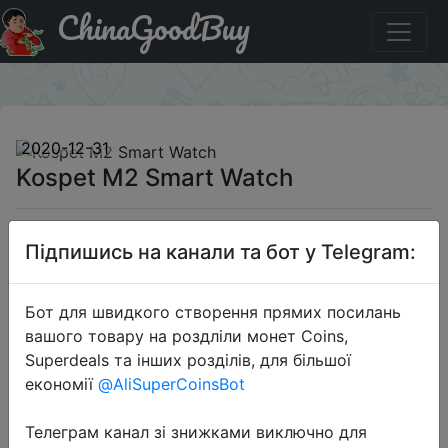
ChinaGoodBuy
Промокод на знижку BGKPM2 Kospet M2 Smart Watch
×
2020-12-31
Kospet M2 Smart Watch
$18.99
Підпишись на канали та бот у Telegram:
Бот для швидкого створення прямих посилань
Промокод:
"BGKPM2"
вашого товару на роздліли монет Coins,
Superdeals та інших розділів, для більшої
економії
@AliSuperCoinsBot
Перейти до магазину
Телеграм канал зі знижками виключно для