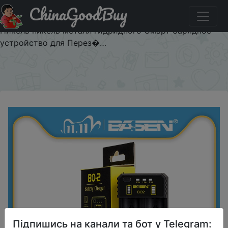
ChinaGoodBuy
Знижка на BASEN литий Батарея Зарядное устройство
для 18650 26650 21700 10440 14500 16340 AA AAA
Никель никель металл гидридного Смарт Зарядное
устройство для Перез�…
×
Підпишись на канали та бот у Telegram: