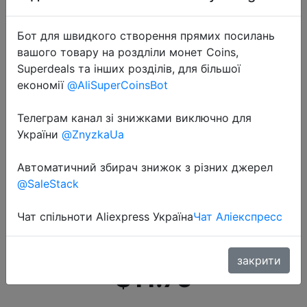
Бот для швидкого створення прямих посилань
вашого товару на роздліли монет Coins,
Superdeals та інших розділів, для більшої
економії
@AliSuperCoinsBot
2020-12-31
Телеграм канал зі знижками виключно для
BASEN литий Батарея Зарядное
України
@ZnyzkaUa
устройство для 18650 26650
21700 10440 14500 16340 AA AAA
Автоматичний збирач знижок з різних джерел
@SaleStack
Никель никель металл гидридного
Смарт Зарядное устройство для
Чат спільноти Aliexpress Україна
Чат Аліекспресс
Перез�…
закрити
$11.76