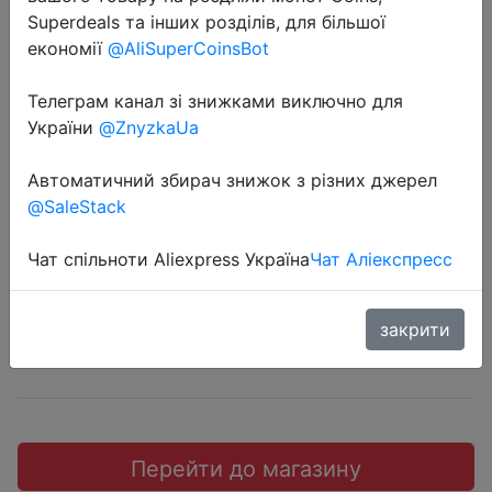
Superdeals та інших розділів, для більшої
економії
@AliSuperCoinsBot
Телеграм канал зі знижками виключно для
2020-12-31
України
@ZnyzkaUa
Новый купон AliExpress для всех
Автоматичний збирач знижок з різних джерел
(Украина, РФ и др.) на $1.95 от $13
@SaleStack
$1.95
Чат спільноти Aliexpress Україна
Чат Аліекспресс
закрити
Халява
Перейти до магазину