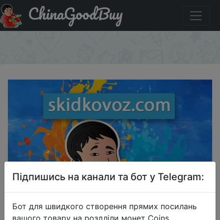
ChinaGoodBuy
Акція на Новый купон AliExpress для всех (Украина, РФ
и др.) на $1.95 от $13
×
Підпишись на канали та бот у Telegram:
Бот для швидкого створення прямих посилань
вашого товару на роздліли монет Coins,