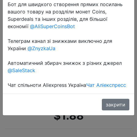
Бот для швидкого створення прямих посилань
вашого товару на роздліли монет Coins,
Superdeals та інших розділів, для більшої
економії
@AliSuperCoinsBot
Телеграм канал зі знижками виключно для
України
@ZnyzkaUa
2020-12-30
Мультяшные шапки для плавания
Автоматичний збирач знижок з різних джерел
для мальчиков и девочек, детская
@SaleStack
Силиконовая Водонепроницаемая
шапка для защиты ушей, детская
Чат спільноти Aliexpress Україна
Чат Аліекспресс
шапка для…
закрити
$1.88