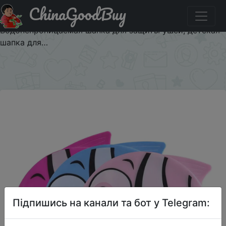
ChinaGoodBuy
Знижка на Мультяшные шапки для плавания для
мальчиков и девочек, детская Силиконовая
Водонепроницаемая шапка для защиты ушей, детская
шапка для…
×
Підпишись на канали та бот у Telegram: