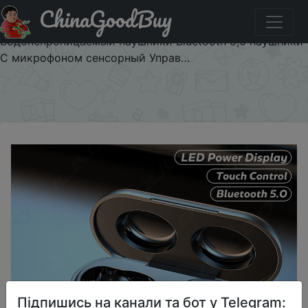
ChinaGoodBuy
Придбати по знижці Наушники вкладыши TWS
Bluetooth Беспроводной спортивные наушники
Водонепроницаемый наушники Bluetooth 5,0 наушники
С микрофоном сенсорный Управ…
×
Підпишись на канали та бот у Telegram: