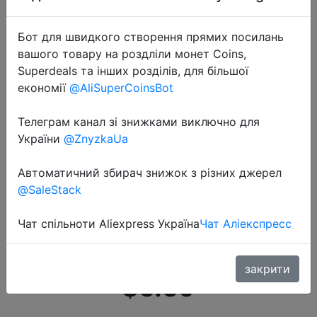
Бот для швидкого створення прямих посилань
вашого товару на роздліли монет Coins,
Superdeals та інших розділів, для більшої
економії
@AliSuperCoinsBot
2020-12-30
Телеграм канал зі знижками виключно для
Наушники вкладыши TWS
України
@ZnyzkaUa
Bluetooth Беспроводной
спортивные наушники
Автоматичний збирач знижок з різних джерел
@SaleStack
Водонепроницаемый наушники
Bluetooth 5,0 наушники С
Чат спільноти Aliexpress Україна
Чат Аліекспресс
микрофоном сенсорный Управ…
закрити
$5.59