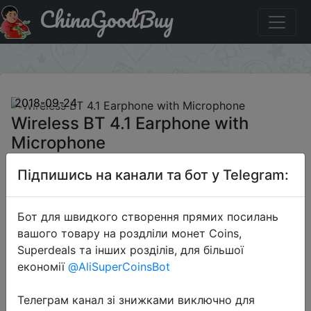
ChinaGoodBuy
Знижка на Wireless BT 4.1 Earphone with Microphone
×
2018-09-24
Wireless BT 4.1 Earphone with
Microphone
Підпишись на канали та бот у Telegram:
$3.95
Бот для швидкого створення прямих посилань
вашого товару на роздліли монет Coins,
Sale
Superdeals та інших розділів, для більшої
економії
@AliSuperCoinsBot
Телеграм канал зі знижками виключно для