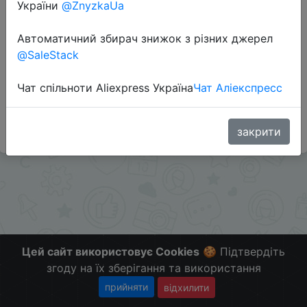
України
@ZnyzkaUa
Перейти до магазину
Автоматичний збирач знижок з різних джерел
@SaleStack
Додаткова інформація відсутня.
Слідкуйте за знижками на мобільному, в телеграм
Чат спільноти Aliexpress Україна
Чат Аліекспресс
каналі:
ZnyzhkaUA
закрити
Цей сайт використовує Cookies
🍪 Підтвердіть
згоду на їх зберігання та використання
прийняти
відхилити