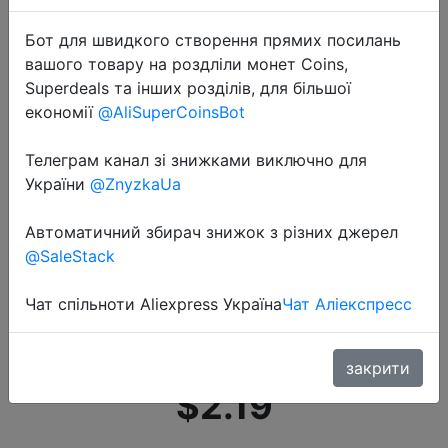
Бот для швидкого створення прямих посилань
вашого товару на роздліли монет Coins,
Superdeals та інших розділів, для більшої
економії
@AliSuperCoinsBot
Телеграм канал зі знижками виключно для
2020-12-29
України
@ZnyzkaUa
5 пар, дышащие женские
спортивные короткие носки до
Автоматичний збирач знижок з різних джерел
лодыжки носки Женские
@SaleStack
однотонные сетчатые носки
высокого качества женские
Чат спільноти Aliexpress Україна
Чат Аліекспресс
Велоспо…
закрити
$2.19