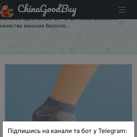
ChinaGoodBuy
Код на знижку $1/1 5 пар, дышащие женские
спортивные короткие носки до лодыжки носки
Женские однотонные сетчатые носки высокого
качества женские Велоспо…
×
Підпишись на канали та бот у Telegram: