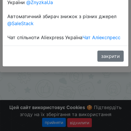
України
@ZnyzkaUa
Перейти до магазину
Автоматичний збирач знижок з різних джерел
@SaleStack
Додаткова інформація відсутня.
Чат спільноти Aliexpress Україна
Чат Аліекспресс
Слідкуйте за знижками на мобільному, в телеграм
каналі:
ZnyzhkaUA
закрити
Цей сайт використовує Cookies
🍪 Підтвердіть
згоду на їх зберігання та використання
прийняти
відхилити