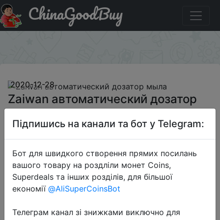
ChinaGoodBuy
Придбати по знижці BGDISPENSERBP63 Zaiwan
автоматический дозатор мыла
×
2020-12-28
Zaiwan автоматический дозатор
мыла
Підпишись на канали та бот у Telegram:
$17.99
Бот для швидкого створення прямих посилань
вашого товару на роздліли монет Coins,
Superdeals та інших розділів, для більшої
Промокод:
"BGDISPENSERBP63"
економії
@AliSuperCoinsBot
Телеграм канал зі знижками виключно для