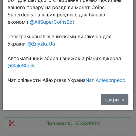
вашого товару на роздліли монет Coins,
Superdeals та інших розділів, для більшої
економії
@AliSuperCoinsBot
Телеграм канал зі знижками виключно для
2020-12-28
України
@ZnyzkaUa
Смартфон realme 6 Pro 128 ГБ RU
[Snapdragon 720G, Квадрокамера
Автоматичний збирач знижок з різних джерел
@SaleStack
64 Мп] [Ростест, Доставка от 2
дней, Официальная гарантия]
Чат спільноти Aliexpress Україна
Чат Аліекспресс
17399 руб.
закрити
Промокод:
"SDSS1900"