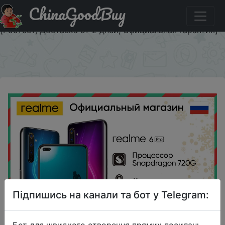
ChinaGoodBuy
Паридбати з промокодом SDSS1900 Смартфон realme 6
Pro 128 ГБ RU [Snapdragon 720G, Квадрокамера 64 Мп]
[Ростест, Доставка от 2 дней, Официальная гарантия]
×
Підпишись на канали та бот у Telegram:
Бот для швидкого створення прямих посилань