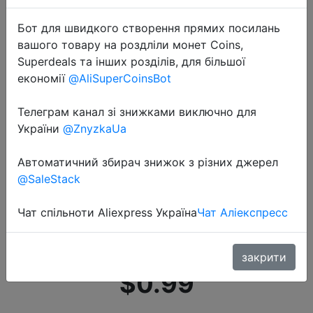
Бот для швидкого створення прямих посилань
вашого товару на роздліли монет Coins,
Superdeals та інших розділів, для більшої
економії
@AliSuperCoinsBot
Телеграм канал зі знижками виключно для
2020-12-28
України
@ZnyzkaUa
Мужская и женская зимняя
Осенняя однотонная теплая
Автоматичний збирач знижок з різних джерел
шерстяная вязаная шапка
@SaleStack
флуоресцентная шапка с
манжетой женская шапка теплая
Чат спільноти Aliexpress Україна
Чат Аліекспресс
шапк…
закрити
$0.99