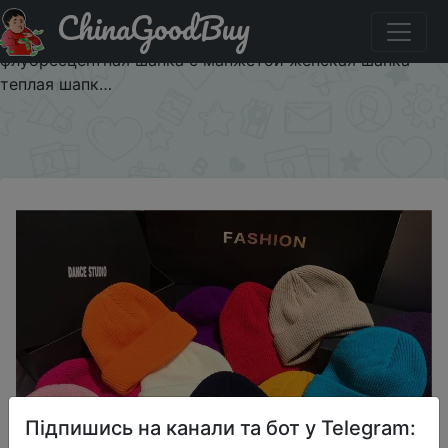
ChinaGoodBuy
Акція на Мужская и женская зимняя Осенняя
однотонная теплая шерстяная вязаная шапка
флуоресцентная шапка с манжетой женская шапка
теплая шапк…
×
Підпишись на канали та бот у Telegram: