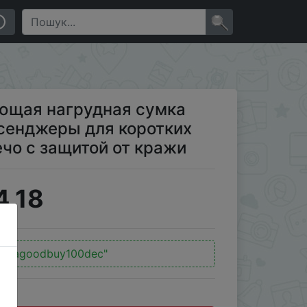
нджеры для коротких поездок, сумки через плечо с
×
ющая нагрудная сумка
ессенджеры для коротких
ечо с защитой от кражи
4.18
hinagoodbuy100dec"