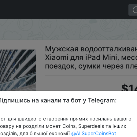
ивающая нагрудная сумка Xiaomi для iPad Mini, мессе
Мужская водоотталкива
Xiaomi для iPad Mini, м
поездок, сумки через пл
$1
Підпишись на канали та бот у Telegram:
Промокод:
"c
от для швидкого створення прямих посилань вашого
овару на роздліли монет Coins, Superdeals та інших
озділів, для більшої економії
@AliSuperCoinsBot