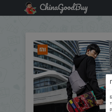
ChinaGoodBuy
Код на знижку chinagoodbuy100dec Мужская водоотталк
защитой от кражи
Б
т
р