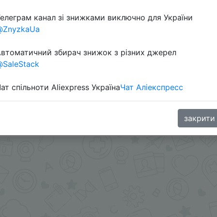
Перейти 
елеграм канал зі знижками виключно для України
@ZnyzkaUa
втоматичний збирач знижок з різних джерел
SaleStack
ат спільноти Aliexpress Україна
Чат Аліекспресс
продажу -
t.me/ChinaGoodBuy/96402
oodBuy
закрити