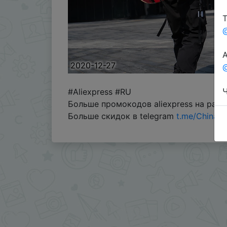
Т
А
2020-12-27
@
Ч
#Aliexpress #RU
Больше промокодов aliexpress на рас
Больше скидок в telegram
t.me/ChinaG