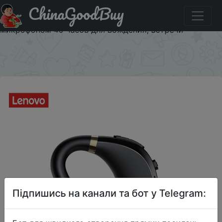
ChinaGoodBuy
Придбати Bluetooth наушники Lenovo HX106 Pro с
ушным крючком, Bluetooth 5,0, наушники вкладыши с
микрофоном 40 часов для вождения, встречи
×
Підпишись на канали та бот у Telegram: