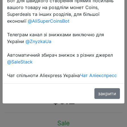
Бот для швидкого створення прямих посилань
вашого товару на роздліли монет Coins,
Superdeals та інших розділів, для більшої
економії
@AliSuperCoinsBot
Телеграм канал зі знижками виключно для
2020-12-22
України
@ZnyzkaUa
Bluetooth наушники Lenovo HX106
Pro с ушным крючком, Bluetooth
Автоматичний збирач знижок з різних джерел
@SaleStack
5,0, наушники вкладыши с
микрофоном 40 часов для
Чат спільноти Aliexpress Україна
Чат Аліекспресс
вождения, встречи
закрити
$9.2
Sale