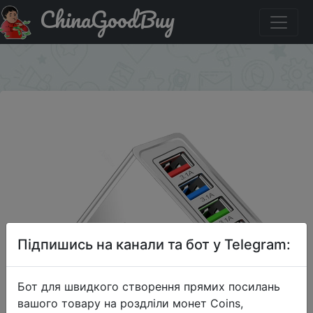
ChinaGoodBuy
Купити на розпродажі Устройство зарядное сетевое с
USB портами и поддержкой быстрой зарядки, 48 Вт
×
Підпишись на канали та бот у Telegram:
Бот для швидкого створення прямих посилань
вашого товару на роздліли монет Coins,