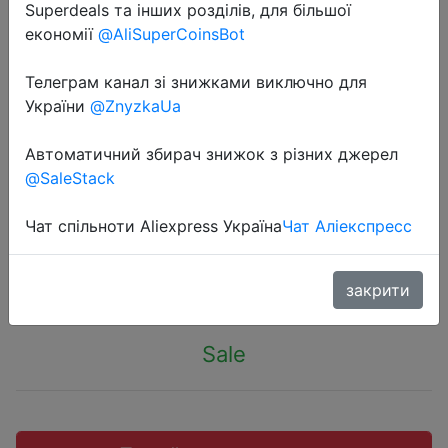
Superdeals та інших розділів, для більшої
економії
@AliSuperCoinsBot
Телеграм канал зі знижками виключно для
України
@ZnyzkaUa
2020-12-22
Устройство зарядное сетевое с
Автоматичний збирач знижок з різних джерел
USB портами и поддержкой
@SaleStack
быстрой зарядки, 48 Вт
Чат спільноти Aliexpress Україна
Чат Аліекспресс
$2.39
закрити
Sale