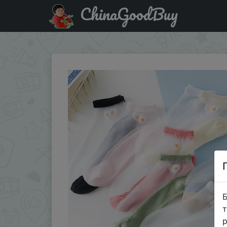
ChinaGoodBuy
Придбати 5 пар, женские кружевные сетчатые носки
Б
т
р