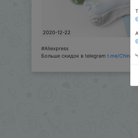
Т
2020-12-22
А
@
#Aliexpress
Ч
Больше скидок в telegram
t.me/ChinaG