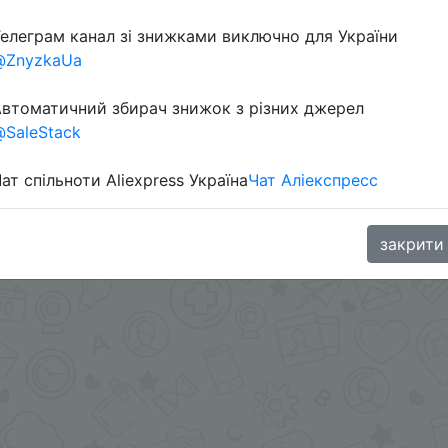
елеграм канал зі знижками виключно для України
@ZnyzkaUa
втоматичний збирач знижок з різних джерел
SaleStack
ат спільноти Aliexpress Україна
Чат Аліекспресс
oodBuy
закрити