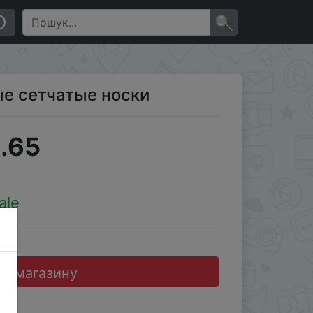
×
ые сетчатые носки
.65
ale
до магазину