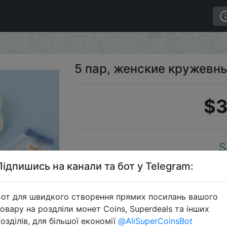
5 пар, женские кружевн
$3
S
Підпишись на канали та бот у Telegram:
от для швидкого створення прямих посилань вашого
Перейти 
овару на роздліли монет Coins, Superdeals та інших
озділів, для більшої економії
@AliSuperCoinsBot