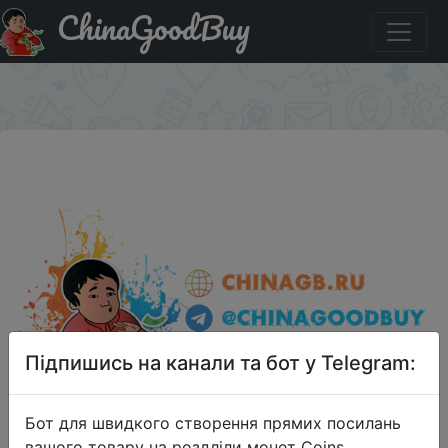
ChinaGoodBuy
Купити по знижці DSRGJUN8 EAGET S30 USB 3.0 U Disk
Flash Drive 32GB
×
Підпишись на канали та бот у Telegram:
Бот для швидкого створення прямих посилань
вашого товару на роздліли монет Coins,