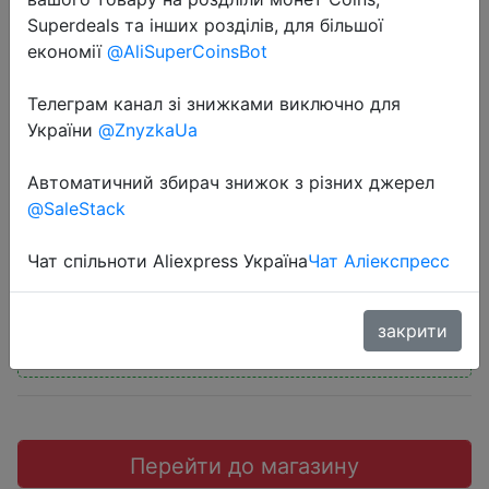
Superdeals та інших розділів, для більшої
економії
@AliSuperCoinsBot
Телеграм канал зі знижками виключно для
2018-06-08
України
@ZnyzkaUa
EAGET S30 USB 3.0 U Disk Flash
Автоматичний збирач знижок з різних джерел
Drive 32GB
@SaleStack
$6.36
Чат спільноти Aliexpress Україна
Чат Аліекспресс
закрити
Промокод:
"DSRGJUN8"
Перейти до магазину