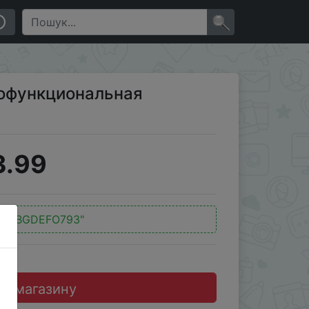
×
огофункциональная
3.99
д:
"BGDEFO793"
до магазину