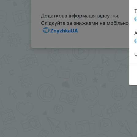
Т
Додаткова інформація відсутня.
Слідкуйте за знижками на мобільному, 
ZnyzhkaUA
А
@
Ч