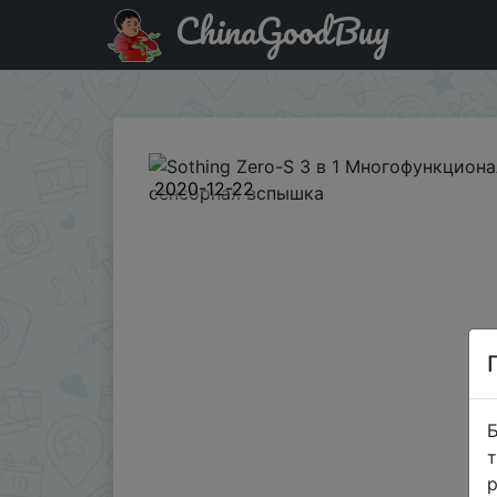
ChinaGoodBuy
Промокод на знижку BGDEFO793 Sothing Zero-S 3 в 1 
2020-12-22
Б
т
р