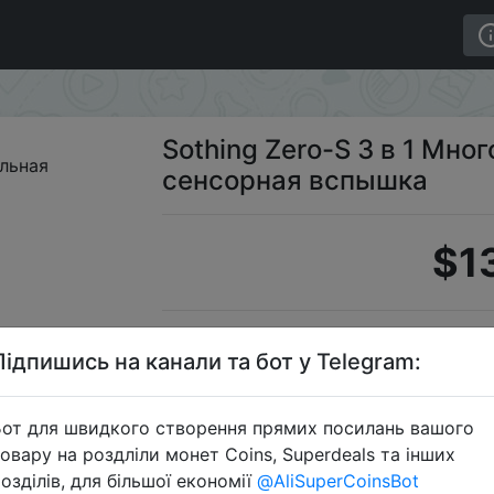
Многофункциональная сенсорная вспышка
Sothing Zero-S 3 в 1 Мн
сенсорная вспышка
$1
Промоко
Підпишись на канали та бот у Telegram:
от для швидкого створення прямих посилань вашого
овару на роздліли монет Coins, Superdeals та інших
Перейти 
озділів, для більшої економії
@AliSuperCoinsBot