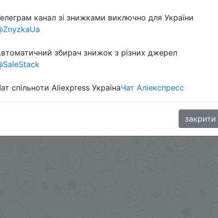
елеграм канал зі знижками виключно для України
@ZnyzkaUa
в телеграм каналі:
втоматичний збирач знижок з різних джерел
SaleStack
ат спільноти Aliexpress Україна
Чат Аліекспресс
закрити