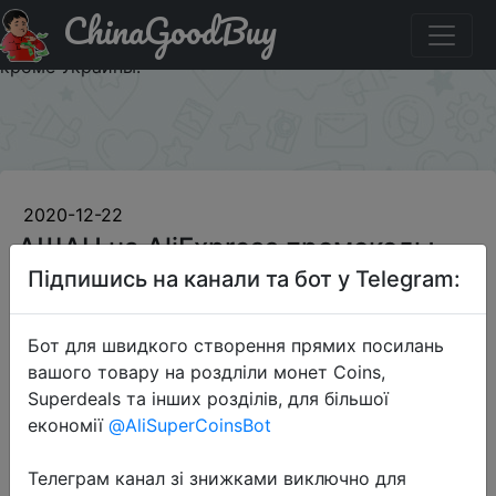
ChinaGoodBuy
Придбати по знижці OBEDALI АШАН на AliExpress
промокоды 200/1000 руб. и 500/2000 руб. для РФ, СНГ
кроме Украины.
×
2020-12-22
АШАН на AliExpress промокоды
200/1000 руб. и 500/2000 руб.
Підпишись на канали та бот у Telegram:
для РФ, СНГ кроме Украины.
Бот для швидкого створення прямих посилань
вашого товару на роздліли монет Coins,
200 руб.
Superdeals та інших розділів, для більшої
економії
@AliSuperCoinsBot
Телеграм канал зі знижками виключно для
Промокод:
"OBEDALI"