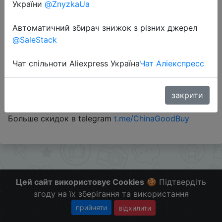
України
@ZnyzkaUa
Автоматичний збирач знижок з різних джерел
@SaleStack
Перейти до магазину
Чат спільноти Aliexpress Україна
Чат Аліекспресс
#Aliexpress #HappyNewYear #AUCHAN
OBEDALI — скидка 200 ₽ от 1000 ₽
закрити
ZAKUPALI — скидка 500 ₽ от 2000 ₽
Больше скидок в telegram
t.me/ChinaGoodBuy
Цей сайт використовує Cookies
🍪 Підтвердіть
згоду на їх зберігання та використання
прийняти
відхилити