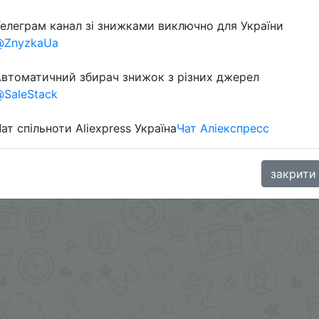
Перейти 
елеграм канал зі знижками виключно для України
@ZnyzkaUa
втоматичний збирач знижок з різних джерел
SaleStack
ат спільноти Aliexpress Україна
Чат Аліекспресс
oodBuy
закрити