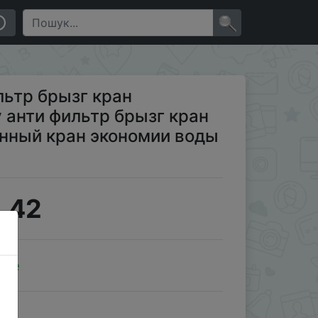
я подвижный кухонный кран экономии воды Наса…
×
льтр брызг кран
 анти фильтр брызг кран
нный кран экономии воды
.42
ale