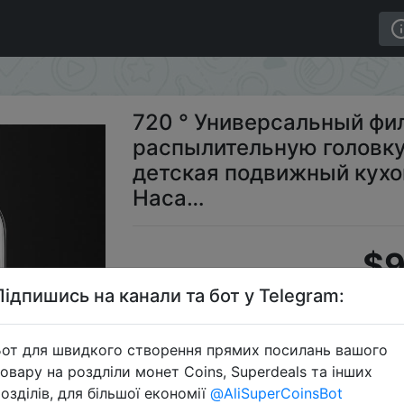
спылительную головку анти фильтр брызг кран детска
720 ° Универсальный фи
распылительную головку
детская подвижный кухо
Наса…
$9
Підпишись на канали та бот у Telegram:
S
от для швидкого створення прямих посилань вашого
овару на роздліли монет Coins, Superdeals та інших
озділів, для більшої економії
@AliSuperCoinsBot