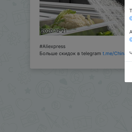
Т
2020-12-21
А
@
#Aliexpress
Ч
Больше скидок в telegram
t.me/ChinaG