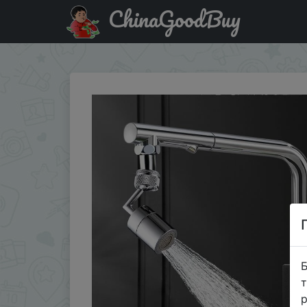
ChinaGoodBuy
Знижка на 720 ° Универсальный фильтр брызг кран ра
Б
т
р