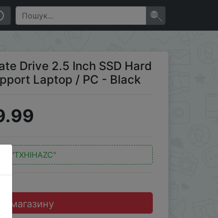
top / PC - Black
×
te Drive 2.5 Inch SSD Hard
port Laptop / PC - Black
9.99
од:
"TXHIHAZC"
до магазину