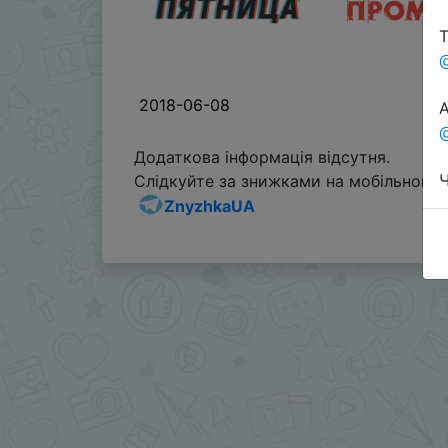
Т
2018-06-08
А
@
Додаткова інформація відсутня.
Ч
Слідкуйте за знижками на мобільному, 
ZnyzhkaUA