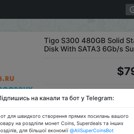
ve 2.5 Inch SSD Hard Disk With SATA3 6Gb/s Support Lap
Tigo S300 480GB Solid Sta
Disk With SATA3 6Gb/s Sup
$7
Промок
Підпишись на канали та бот у Telegram:
от для швидкого створення прямих посилань вашого
овару на роздліли монет Coins, Superdeals та інших
Перейти 
озділів, для більшої економії
@AliSuperCoinsBot