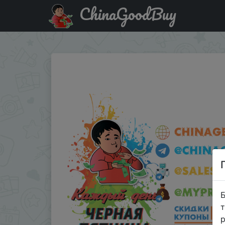
ChinaGoodBuy
Код на знижку TXHIHAZC Tigo S300 480GB Solid State Dri
Б
т
р