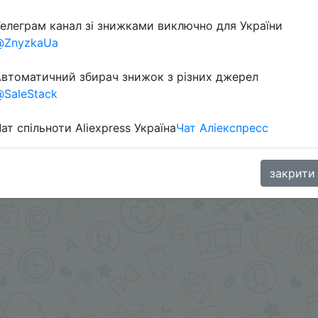
елеграм канал зі знижками виключно для України
@ZnyzkaUa
втоматичний збирач знижок з різних джерел
SaleStack
ат спільноти Aliexpress Україна
Чат Аліекспресс
в телеграм каналі:
закрити