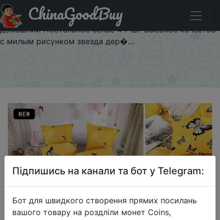
ChinaGoodBuy
Придбати по знижці $2/2 Лидер продаж X
напечатанный однотонный Постельное белье s
домашний Постельное белье 4 7 шт Высокое качество
с милым рисунком звезда дер�…
×
Підпишись на канали та бот у Telegram:
Бот для швидкого створення прямих посилань
вашого товару на роздліли монет Coins,