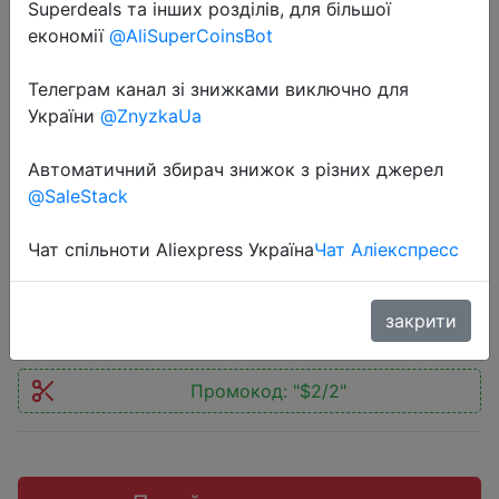
Superdeals та інших розділів, для більшої
економії
@AliSuperCoinsBot
2020-12-19
Лидер продаж X напечатанный
Телеграм канал зі знижками виключно для
України
@ZnyzkaUa
однотонный Постельное белье s
домашний Постельное белье 4 7
Автоматичний збирач знижок з різних джерел
шт Высокое качество с милым
@SaleStack
рисунком звезда дер�…
Чат спільноти Aliexpress Україна
Чат Аліекспресс
$13.27
закрити
Промокод:
"$2/2"