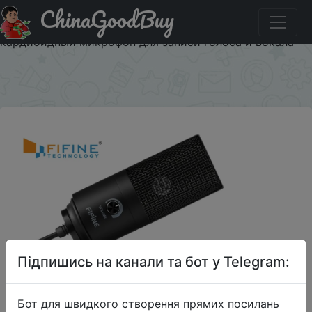
ChinaGoodBuy
Паридбати з промокодом PANDAO2020
Конденсаторный USB микрофон Fifine, металлический
кардиоидный микрофон для записи голоса и вокала
×
Підпишись на канали та бот у Telegram:
Бот для швидкого створення прямих посилань