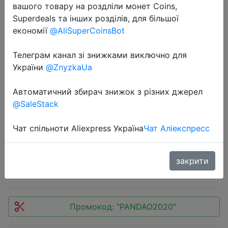
вашого товару на роздліли монет Coins,
Superdeals та інших розділів, для більшої
економії
@AliSuperCoinsBot
Телеграм канал зі знижками виключно для
України
@ZnyzkaUa
2020-12-18
Конденсаторный USB микрофон
Автоматичний збирач знижок з різних джерел
Fifine, металлический
@SaleStack
кардиоидный микрофон для
записи голоса и вокала
Чат спільноти Aliexpress Україна
Чат Аліекспресс
$30.44
закрити
Промокод:
"PANDAO2020"