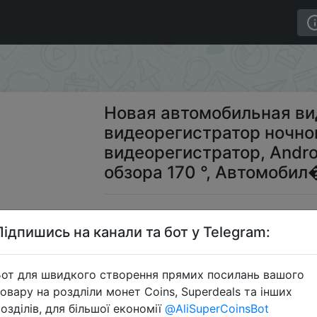
идеорегистратор ночного видения, видеорегистратор, A
Новая автомобильная ви
видеорегистратор ночно
видеорегистратор, Andro
обзора 170 °, Автомоби
$9
Підпишись на канали та бот у Telegram:
от для швидкого створення прямих посилань вашого
S
овару на роздліли монет Coins, Superdeals та інших
озділів, для більшої економії
@AliSuperCoinsBot