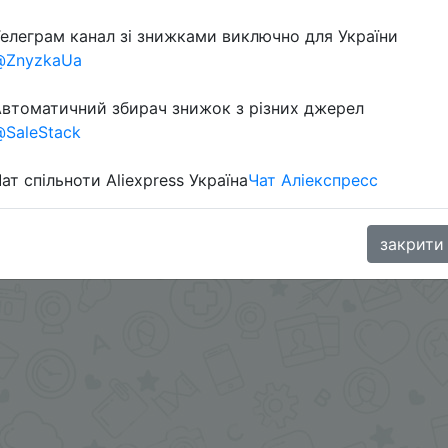
елеграм канал зі знижками виключно для України
Перейти 
@ZnyzkaUa
втоматичний збирач знижок з різних джерел
SaleStack
ат спільноти Aliexpress Україна
Чат Аліекспресс
oodBuy
закрити