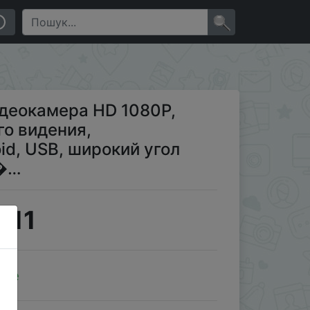
ndroid, USB, широкий угол обзора 170 °,
×
деокамера HD 1080P,
го видения,
id, USB, широкий угол
л�…
.11
ale