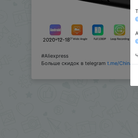
Т
А
2020-12-18
@
Ч
#Aliexpress
Больше скидок в telegram
t.me/ChinaG