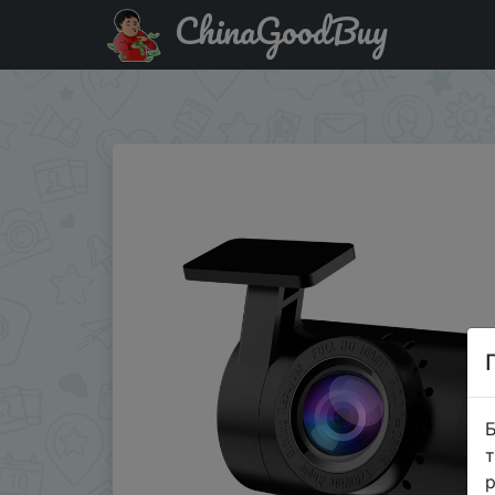
ChinaGoodBuy
Акція на Новая автомобильная видеокамера HD 1080P, в
Автомобил�…
Б
т
р