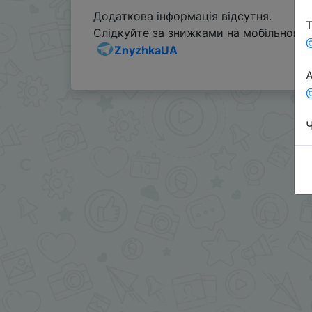
Додаткова інформація відсутня.
Т
Слідкуйте за знижками на мобільному, 
ZnyzhkaUA
А
@
Ч