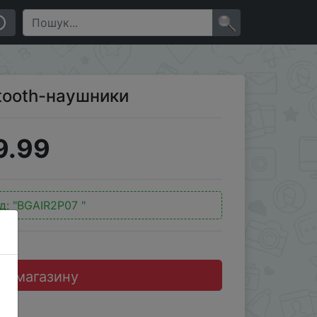
×
etooth-наушники
9.99
д:
"BGAIR2P07 "
до магазину