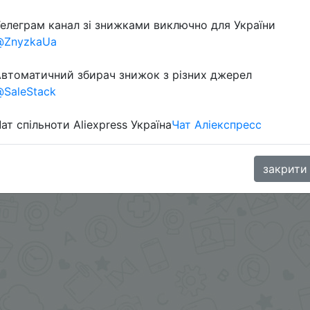
елеграм канал зі знижками виключно для України
в телеграм каналі:
@ZnyzkaUa
втоматичний збирач знижок з різних джерел
SaleStack
ат спільноти Aliexpress Україна
Чат Аліекспресс
закрити