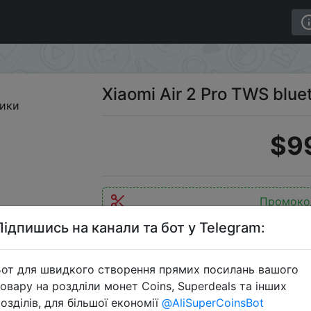
uetooth-наушники
Xiaomi Air 2 Pro TWS blu
$9
Промоко
Підпишись на канали та бот у Telegram:
от для швидкого створення прямих посилань вашого
Перейти 
овару на роздліли монет Coins, Superdeals та інших
озділів, для більшої економії
@AliSuperCoinsBot