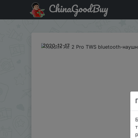
ChinaGoodBuy
Придбати по знижці BGAIR2P07 Xiaomi Air 2 Pro TWS bl
2020-12-17
Б
т
р