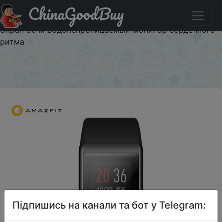
ChinaGoodBuy
Купити на розпродажі Международный версия Xiaomi
AMAZFIT Cor Smartband Bluetooth 4,1 ips красочные
Экран 50 м Водонепроницаемый монитор сердечного
ритма
×
Підпишись на канали та бот у Telegram: