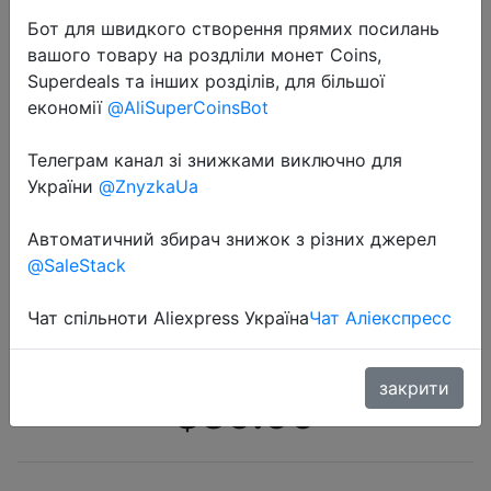
Бот для швидкого створення прямих посилань
вашого товару на роздліли монет Coins,
Superdeals та інших розділів, для більшої
економії
@AliSuperCoinsBot
Телеграм канал зі знижками виключно для
2018-09-20
України
@ZnyzkaUa
Международный версия Xiaomi
AMAZFIT Cor Smartband Bluetooth
Автоматичний збирач знижок з різних джерел
@SaleStack
4,1 ips красочные Экран 50 м
Водонепроницаемый монитор
Чат спільноти Aliexpress Україна
Чат Аліекспресс
сердечного ритма
закрити
$39.99