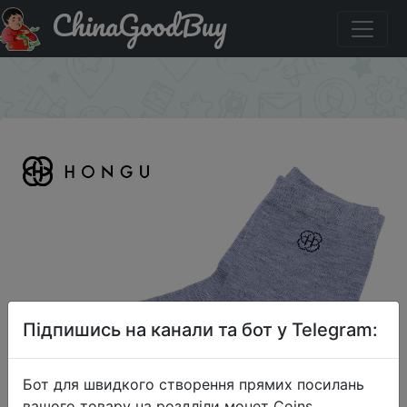
ChinaGoodBuy
Знижка на Red Long HONGU Мужские длинные носки
белые
×
Підпишись на канали та бот у Telegram:
Бот для швидкого створення прямих посилань
вашого товару на роздліли монет Coins,