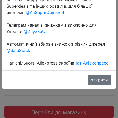
Superdeals та інших розділів, для більшої
економії
@AliSuperCoinsBot
Телеграм канал зі знижками виключно для
2018-09-20
України
@ZnyzkaUa
Red Long HONGU Мужские
Автоматичний збирач знижок з різних джерел
длинные носки белые
@SaleStack
$0.99
Чат спільноти Aliexpress Україна
Чат Аліекспресс
закрити
JD
Перейти до магазину