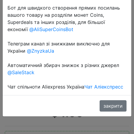
Бот для швидкого створення прямих посилань
вашого товару на роздліли монет Coins,
Superdeals та інших розділів, для більшої
економії
@AliSuperCoinsBot
Телеграм канал зі знижками виключно для
2020-12-14
України
@ZnyzkaUa
Светящиеся гальки, 100 шт.,
светящиеся гальки для
Автоматичний збирач знижок з різних джерел
@SaleStack
украшения аквариума, галька для
дорожек, растений, аквариума,
Чат спільноти Aliexpress Україна
Чат Аліекспресс
сада, двора, декоративные …
закрити
$4.96