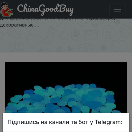
ChinaGoodBuy
Промокод на знижку $3/3 Светящиеся гальки, 100 шт.,
светящиеся гальки для украшения аквариума, галька
для дорожек, растений, аквариума, сада, двора,
декоративные …
×
Підпишись на канали та бот у Telegram: