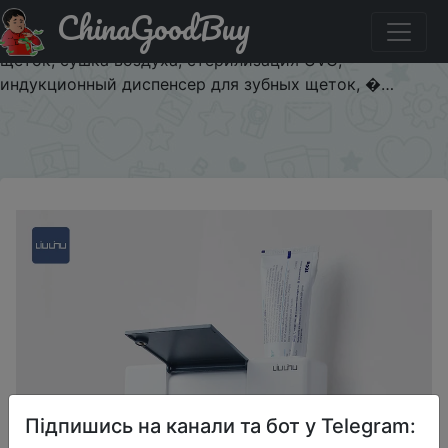
ChinaGoodBuy
Купити по знижці chinagoodbuy200ny Новый Умный
стерилизатор Xiaomi LIUSHU, держатель для зубных
щеток, сушка воздуха, стерилизация UVC,
индукционный диспенсер для зубных щеток, �…
×
Підпишись на канали та бот у Telegram: