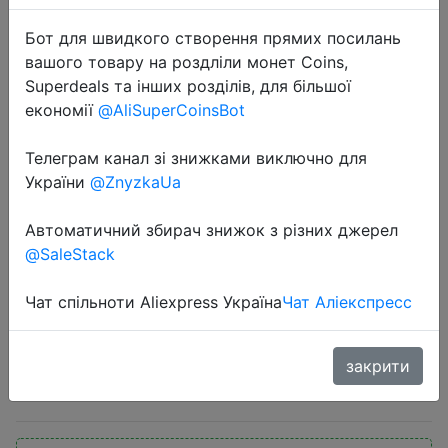
Бот для швидкого створення прямих посилань
вашого товару на роздліли монет Coins,
Superdeals та інших розділів, для більшої
економії
@AliSuperCoinsBot
Телеграм канал зі знижками виключно для
2020-12-11
України
@ZnyzkaUa
Новый Умный стерилизатор Xiaomi
LIUSHU, держатель для зубных
Автоматичний збирач знижок з різних джерел
щеток, сушка воздуха,
@SaleStack
стерилизация UVC, индукционный
диспенсер для зубных щеток, �…
Чат спільноти Aliexpress Україна
Чат Аліекспресс
закрити
$20.08