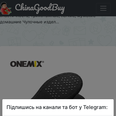
ChinaGoodBuy
Паридбати з промокодом $8/8 ONEMIX/носки, обувь
для мужчин, без шнуровки, внутренняя часть, высокая
эластичность, трикотажные, легкие, мужские
домашние Чулочные издел…
×
Підпишись на канали та бот у Telegram: