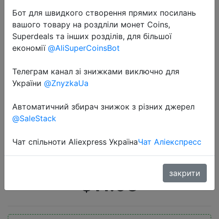
Бот для швидкого створення прямих посилань
вашого товару на роздліли монет Coins,
Superdeals та інших розділів, для більшої
економії
@AliSuperCoinsBot
Телеграм канал зі знижками виключно для
2020-12-09
України
@ZnyzkaUa
ONEMIX/носки, обувь для мужчин,
без шнуровки, внутренняя часть,
Автоматичний збирач знижок з різних джерел
@SaleStack
высокая эластичность,
трикотажные, легкие, мужские
Чат спільноти Aliexpress Україна
Чат Аліекспресс
домашние Чулочные издел…
закрити
$11.98