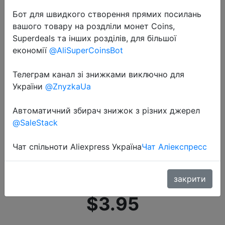
Бот для швидкого створення прямих посилань
вашого товару на роздліли монет Coins,
Superdeals та інших розділів, для більшої
економії
@AliSuperCoinsBot
Телеграм канал зі знижками виключно для
2020-12-09
України
@ZnyzkaUa
20 шт. xiaomi Домашняя одежда с
зажимами для еды, вешалки с
Автоматичний збирач знижок з різних джерел
зажимами, ветрозащитные
@SaleStack
фиксированные прищепки,
Чат спільноти Aliexpress Україна
Чат Аліекспресс
многофункциональные
пластиков�…
закрити
$3.95