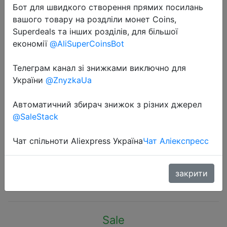
Бот для швидкого створення прямих посилань
вашого товару на роздліли монет Coins,
Superdeals та інших розділів, для більшої
економії
@AliSuperCoinsBot
Телеграм канал зі знижками виключно для
2020-12-07
України
@ZnyzkaUa
3D принтер ANYCUBIC Mega Zero
& Mega Zero 2,0 DIY, 3D печать,
Автоматичний збирач знижок з різних джерел
металлическая рама, Impresora 3D
@SaleStack
220220 250mm ³ FDM 3D принтер
s
Чат спільноти Aliexpress Україна
Чат Аліекспресс
закрити
$109
Sale