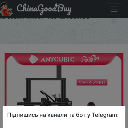
ChinaGoodBuy
Придбати 3D принтер ANYCUBIC Mega Zero & Mega
Zero 2,0 DIY, 3D печать, металлическая рама, Impresora
3D 220220 250mm ³ FDM 3D принтер s
×
Підпишись на канали та бот у Telegram: