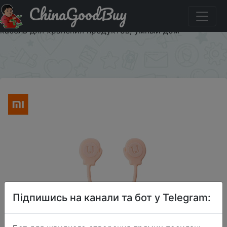
ChinaGoodBuy
Придбати Многофункциональный магнитный кабель
Youpin Jordan & Judy, 3 шт./лот, простой силиконовый
кабель для хранения продуктов, умный дом
×
Підпишись на канали та бот у Telegram: