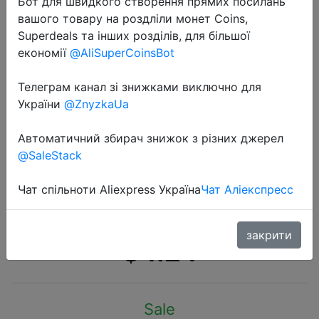
Бот для швидкого створення прямих посилань
вашого товару на роздліли монет Coins,
Superdeals та інших розділів, для більшої
економії
@AliSuperCoinsBot
Телеграм канал зі знижками виключно для
2020-12-06
України
@ZnyzkaUa
Многофункциональный магнитный
кабель Youpin Jordan & Judy, 3 шт./
Автоматичний збирач знижок з різних джерел
@SaleStack
лот, простой силиконовый кабель
для хранения продуктов, умный
Чат спільноти Aliexpress Україна
Чат Аліекспресс
дом
закрити
$4.24
Sale