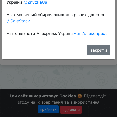
України
@ZnyzkaUa
Перейти до магазину
Автоматичний збирач знижок з різних джерел
@SaleStack
Додаткова інформація відсутня.
Чат спільноти Aliexpress Україна
Чат Аліекспресс
Слідкуйте за знижками на мобільному, в телеграм
каналі:
ZnyzhkaUA
закрити
Цей сайт використовує Cookies
🍪 Підтвердіть
згоду на їх зберігання та використання
прийняти
відхилити