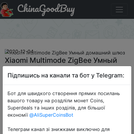
ChinaGoodBuy
Паридбати з промокодом BGXMGA Xiaomi Multimode
ZigBee Умный домашний шлюз
×
2020-12-04
Xiaomi Multimode ZigBee Умный
домашний шлюз
Підпишись на канали та бот у Telegram:
$20.99
Бот для швидкого створення прямих посилань
вашого товару на роздліли монет Coins,
Superdeals та інших розділів, для більшої
Промокод:
"BGXMGA"
економії
@AliSuperCoinsBot
Телеграм канал зі знижками виключно для