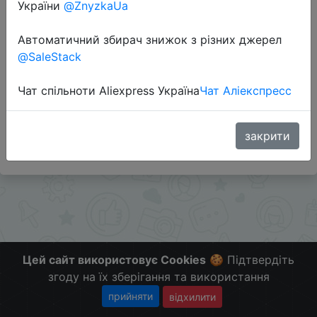
України
@ZnyzkaUa
Перейти до магазину
Автоматичний збирач знижок з різних джерел
@SaleStack
Додаткова інформація відсутня.
Чат спільноти Aliexpress Україна
Чат Аліекспресс
Слідкуйте за знижками на мобільному, в телеграм
каналі:
ZnyzhkaUA
закрити
Цей сайт використовує Cookies
🍪 Підтвердіть
згоду на їх зберігання та використання
прийняти
відхилити