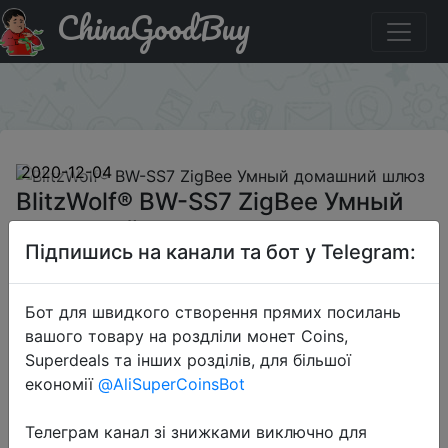
ChinaGoodBuy
Купити по знижці BGBWSS7L BlitzWolf® BW-SS7 ZigBee
Умный домашний шлюз
×
2020-12-04
BlitzWolf® BW-SS7 ZigBee Умный
домашний шлюз
Підпишись на канали та бот у Telegram:
$13.99
Бот для швидкого створення прямих посилань
вашого товару на роздліли монет Coins,
Superdeals та інших розділів, для більшої
Промокод:
"BGBWSS7L"
економії
@AliSuperCoinsBot
Телеграм канал зі знижками виключно для