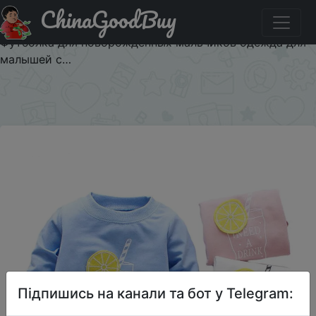
ChinaGoodBuy
Код на знижку $1/1 Lawadka/весенне Осенние футболки
для девочек с героями мультфильмов, хлопковая
Футболка для новорожденных мальчиков одежда для
малышей с…
×
Підпишись на канали та бот у Telegram: