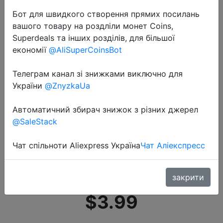
Бот для швидкого створення прямих посилань
вашого товару на роздліли монет Coins,
Superdeals та інших розділів, для більшої
економії
@AliSuperCoinsBot
Телеграм канал зі знижками виключно для
2020-12-03
України
@ZnyzkaUa
Lawadka/весенне Осенние
футболки для девочек с героями
Автоматичний збирач знижок з різних джерел
мультфильмов, хлопковая
@SaleStack
Футболка для новорожденных
Чат спільноти Aliexpress Україна
Чат Аліекспресс
мальчиков одежда для малышей
с…
закрити
$3.99