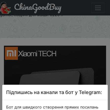
ChinaGoodBuy
Знижка на Коврик для мыши для ноутбука Xiaomi,
большой игровой коврик для мыши MIIIW, блокнот Lol
gamer, коврик для мыши 0220 #
×
Підпишись на канали та бот у Telegram:
Бот для швидкого створення прямих посилань