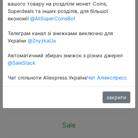
вашого товару на роздліли монет Coins,
Superdeals та інших розділів, для більшої
економії
@AliSuperCoinsBot
Телеграм канал зі знижками виключно для
України
@ZnyzkaUa
2020-12-01
Коврик для мыши для ноутбука
Автоматичний збирач знижок з різних джерел
Xiaomi, большой игровой коврик
@SaleStack
для мыши MIIIW, блокнот Lol
gamer, коврик для мыши 0220 #
Чат спільноти Aliexpress Україна
Чат Аліекспресс
$15.86
закрити
Sale