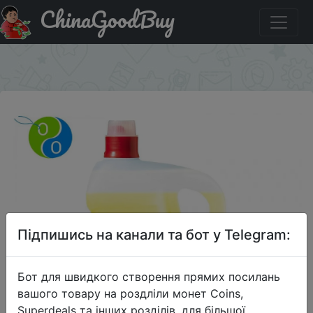
ChinaGoodBuy
Купити по знижці 23BF200 Средство для мытья посуды
Fairy Professional Сочный лимон 5 л.
×
Підпишись на канали та бот у Telegram:
Бот для швидкого створення прямих посилань
вашого товару на роздліли монет Coins,
Superdeals та інших розділів, для більшої