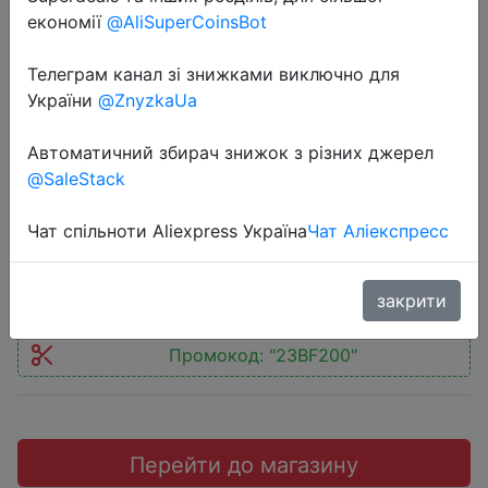
економії
@AliSuperCoinsBot
Телеграм канал зі знижками виключно для
України
@ZnyzkaUa
2020-11-29
Средство для мытья посуды Fairy
Автоматичний збирач знижок з різних джерел
@SaleStack
Professional Сочный лимон 5 л.
Чат спільноти Aliexpress Україна
Чат Аліекспресс
526.96 руб.
закрити
Промокод:
"23BF200"
Перейти до магазину