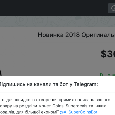
Новинка 2018 Оригинальн
$3
JD - xia
Підпишись на канали та бот у Telegram:
от для швидкого створення прямих посилань вашого
Перейти 
овару на роздліли монет Coins, Superdeals та інших
озділів, для більшої економії
@AliSuperCoinsBot