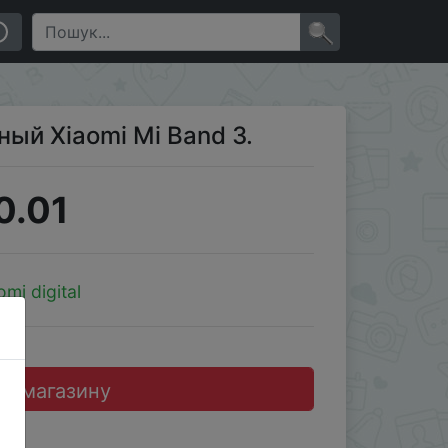
×
ый Xiaomi Mi Band 3.
0.01
omi digital
до магазину