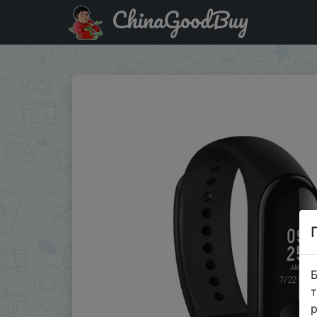
ChinaGoodBuy
Акція на Новинка 2018 Оригинальный Xiaomi Mi Band 3.
Б
т
р