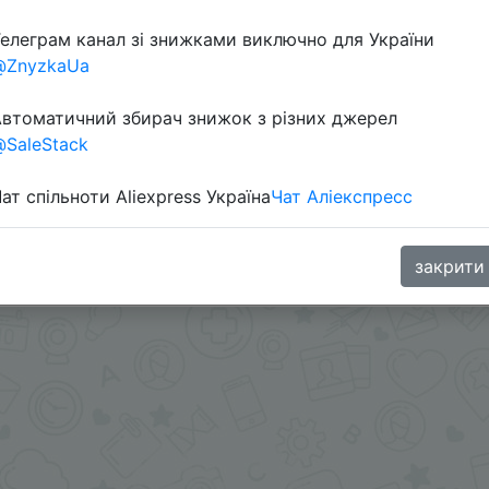
елеграм канал зі знижками виключно для України
@ZnyzkaUa
втоматичний збирач знижок з різних джерел
SaleStack
ля новичков всеравно применяется :) Скидкой поделился
ат спільноти Aliexpress Україна
Чат Аліекспресс
телей. Регистрируем учетную запись и потом получаем
олучить" возле купона -
goo.gl/QAJcbE
aGoodBuy
закрити