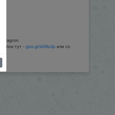
 Plagron.
 купон тут -
goo.gl/dGRu3p
или со