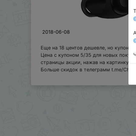
Т
2018-06-08
А
@
Еще на 18 центов дешевле, но купон д
Ч
Цена с купоном 5/35 для новых покупа
страницы акции, нажав на картинку "п
Больше скидок в телеграмм t.me/Chin