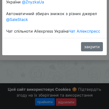
України
@ZnyzkaUa
Перейти до магазину
Автоматичний збирач знижок з різних джерел
@SaleStack
Додаткова інформація відсутня.
Чат спільноти Aliexpress Україна
Чат Аліекспресс
Слідкуйте за знижками на мобільному, в телеграм
каналі:
ZnyzhkaUA
закрити
Цей сайт використовує Cookies
🍪 Підтвердіть
згоду на їх зберігання та використання
прийняти
відхилити