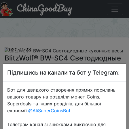
ChinaGoodBuy
Промокод на знижку BGBFHOME55 BlitzWolf® BW-SC4
Светодиодные кухонные весы
×
2020-11-28
BlitzWolf® BW-SC4 Светодиодные
кухонные весы
Підпишись на канали та бот у Telegram:
$13.99
Бот для швидкого створення прямих посилань
вашого товару на роздліли монет Coins,
Superdeals та інших розділів, для більшої
Промокод:
"BGBFHOME55"
економії
@AliSuperCoinsBot
Телеграм канал зі знижками виключно для