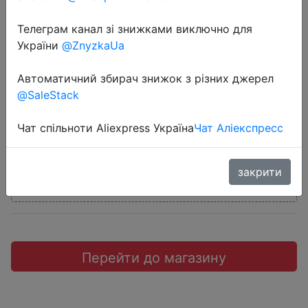
Телеграм канал зі знижками виключно для
України
@ZnyzkaUa
2020-11-28
Автоматичний збирач знижок з різних джерел
Honor 30I 4/128Gb Green/Blue
@SaleStack
12990 руб.
Чат спільноти Aliexpress Україна
Чат Аліекспресс
закрити
Промокод:
"HOME11"
Перейти до магазину