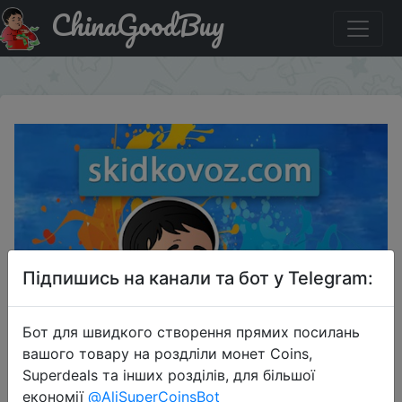
ChinaGoodBuy
Купити по знижці HOME11 Honor 30I 4/128Gb Green/Blue
×
Підпишись на канали та бот у Telegram:
Бот для швидкого створення прямих посилань
вашого товару на роздліли монет Coins,
Superdeals та інших розділів, для більшої
економії
@AliSuperCoinsBot