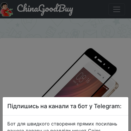
ChinaGoodBuy
Придбати по знижці KOOLIFE Защитное закаленное
стекло для Xiaomi Redmi note4x.
×
Підпишись на канали та бот у Telegram:
Бот для швидкого створення прямих посилань
вашого товару на роздліли монет Coins,