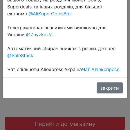
Superdeals та інших розділів, для більшої
економії
@AliSuperCoinsBot
Телеграм канал зі знижками виключно для
2018-06-08
України
@ZnyzkaUa
KOOLIFE Защитное закаленное
Автоматичний збирач знижок з різних джерел
стекло для Xiaomi Redmi note4x.
@SaleStack
$0.49
Чат спільноти Aliexpress Україна
Чат Аліекспресс
закрити
JD коллекция
Перейти до магазину