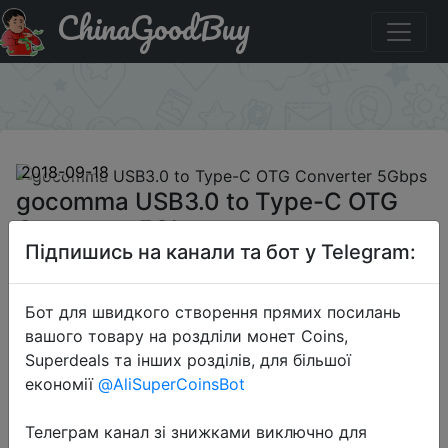
ChinaGoodBuy
Придбати по знижці gocomma USB3.0 to Type-C OTG
Converter 5Gbps
×
2018-09-18
gocomma USB3.0 to Type-C OTG
Converter 5Gbps
Підпишись на канали та бот у Telegram:
$0.79
Бот для швидкого створення прямих посилань
вашого товару на роздліли монет Coins,
Superdeals та інших розділів, для більшої
Sale
економії
@AliSuperCoinsBot
Телеграм канал зі знижками виключно для