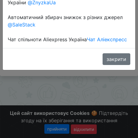
України
@ZnyzkaUa
Перейти до магазину
Автоматичний збирач знижок з різних джерел
@SaleStack
Додаткова інформація відсутня.
Чат спільноти Aliexpress Україна
Чат Аліекспресс
Слідкуйте за знижками на мобільному, в телеграм
каналі:
ZnyzhkaUA
закрити
Цей сайт використовує Cookies
🍪 Підтвердіть
згоду на їх зберігання та використання
прийняти
відхилити