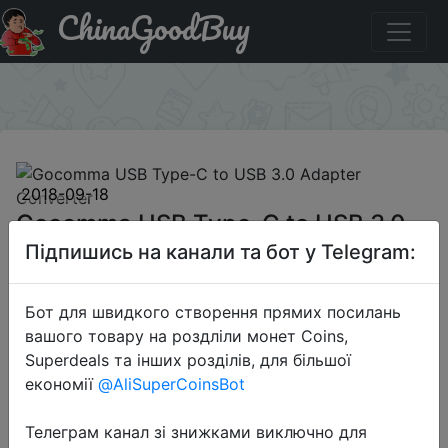
ChinaGoodBuy
Придбати по акціи Gocomma USB Type-C to USB 3.0
Adapter Converter
×
2018-09-18
Gocomma USB Type-C to USB 3.0
Adapter Converter
Підпишись на канали та бот у Telegram:
Бот для швидкого створення прямих посилань
$1.39
вашого товару на роздліли монет Coins,
Superdeals та інших розділів, для більшої
економії
@AliSuperCoinsBot
Sale
Телеграм канал зі знижками виключно для