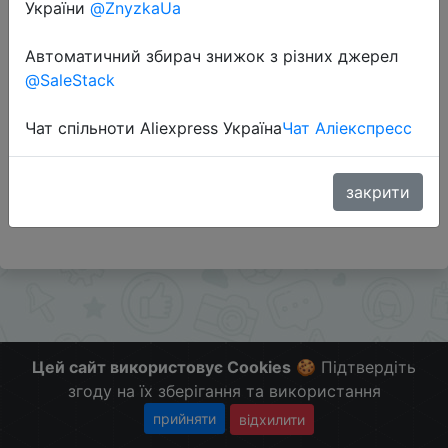
України
@ZnyzkaUa
Автоматичний збирач знижок з різних джерел
Перейти до магазину
@SaleStack
Чат спільноти Aliexpress Україна
Чат Аліекспресс
Додаткова інформація відсутня.
Слідкуйте за знижками на мобільному, в телеграм
каналі:
закрити
ZnyzhkaUA
Цей сайт використовує Cookies
🍪 Підтвердіть
згоду на їх зберігання та використання
прийняти
відхилити