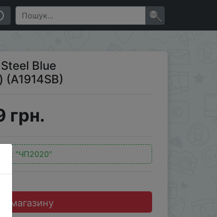
×
Steel Blue
 (A1914SB)
 грн.
код:
"ЧП2020"
до магазину