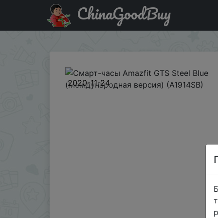
ChinaGoodBuy
Придбати по знижці ЧП2020 Смарт-часы Amazfit GTS St
2020-11-24
Б
т
р