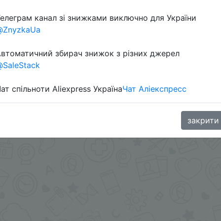
елеграм канал зі знижками виключно для України
@ZnyzkaUa
втоматичний збирач знижок з різних джерел
oodBuy
SaleStack
ат спільноти Aliexpress Україна
Чат Аліекспресс
закрити