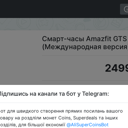
eel Blue (Международная версия) (A1914SB)
Смарт-часы Amazfit GTS 
(Международная версия)
2499
Промо
Підпишись на канали та бот у Telegram:
от для швидкого створення прямих посилань вашого
овару на роздліли монет Coins, Superdeals та інших
Перейти 
озділів, для більшої економії
@AliSuperCoinsBot