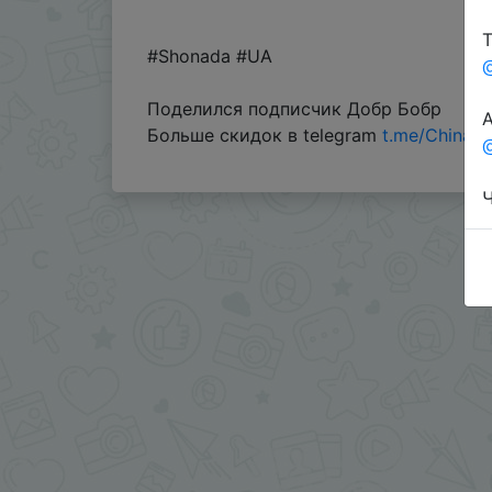
Т
#Shonada #UA
Поделился подписчик Добр Бобр
А
Больше скидок в telegram
t.me/ChinaG
@
Ч