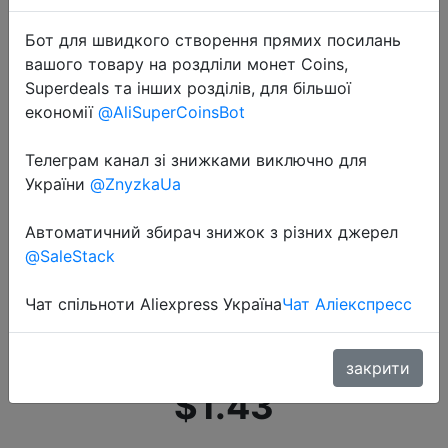
Бот для швидкого створення прямих посилань
вашого товару на роздліли монет Coins,
Superdeals та інших розділів, для більшої
економії
@AliSuperCoinsBot
Телеграм канал зі знижками виключно для
2020-11-24
України
@ZnyzkaUa
Автомобильное зарядное
устройство ORICO 3 USB, 36 Вт,
Автоматичний збирач знижок з різних джерел
быстрое автомобильное зарядное
@SaleStack
устройство, адаптер для
прикуривателя, разветвитель,
Чат спільноти Aliexpress Україна
Чат Аліекспресс
д�…
закрити
$1.43