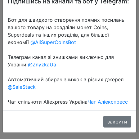
Підпишись на канали та бот у Telegram:
Бот для швидкого створення прямих посилань
вашого товару на роздліли монет Coins,
Superdeals та інших розділів, для більшої
економії
@AliSuperCoinsBot
2020-11-23
Телеграм канал зі знижками виключно для
Автомобильный
України
@ZnyzkaUa
видеорегистратор VIOFO A119 V3
2K 60fps с супер ночным
Автоматичний збирач знижок з різних джерел
видением Quad HD 25601440P с
@SaleStack
режимом парковки g сенсор
опционально GPS
Чат спільноти Aliexpress Україна
Чат Аліекспресс
закрити
$79.99