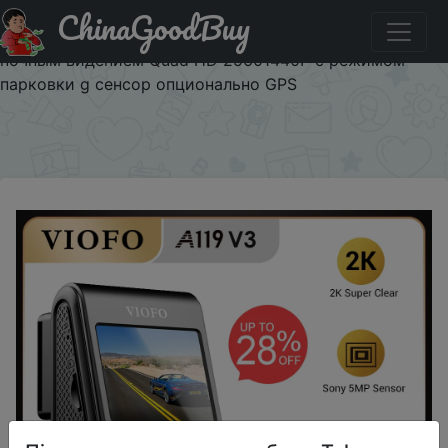
ChinaGoodBuy
Купити по знижці SOBLACK500 Автомобильный
видеорегистратор VIOFO A119 V3 2K 60fps с супер
ночным видением Quad HD 25601440P с режимом
парковки g сенсор опционально GPS
×