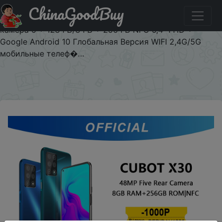
ChinaGoodBuy
Промокод на знижку ALIEXPRESSBF9 Cubot X30
смартфон 5 камер 48MP пять камер 32MP Фронтальная
камера 6 + 128 ГБ/8 ГБ + 256 ГБ NFC 6,4 "FHD +
Google Android 10 Глобальная Версия WIFI 2,4G/5G
мобильные телеф�…
×