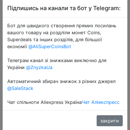
Підпишись на канали та бот у Telegram:
Бот для швидкого створення прямих посилань
вашого товару на роздліли монет Coins,
Superdeals та інших розділів, для більшої
економії
@AliSuperCoinsBot
2020-11-23
Телеграм канал зі знижками виключно для
Cubot X30 смартфон 5 камер
України
@ZnyzkaUa
48MP пять камер 32MP
Фронтальная камера 6 + 128 ГБ/8
Автоматичний збирач знижок з різних джерел
ГБ + 256 ГБ NFC 6,4 "FHD + Google
@SaleStack
Android 10 Глобальная Версия
WIFI 2,4G/5G мобильные телеф�…
Чат спільноти Aliexpress Україна
Чат Аліекспресс
закрити
$129.92