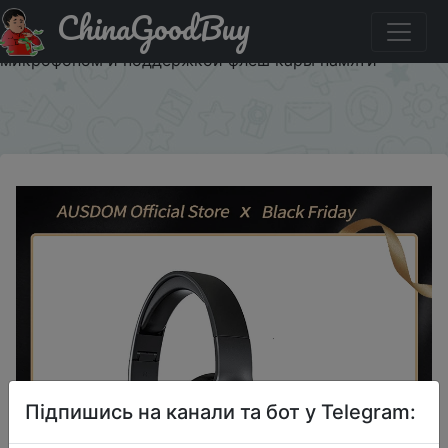
ChinaGoodBuy
Паридбати з промокодом AUSDOMQ4 Ausdom M09
полноразмерные, беспроводные, блютуз наушники с
микрофоном и поддержкой флеш кары памяти
×
Підпишись на канали та бот у Telegram: