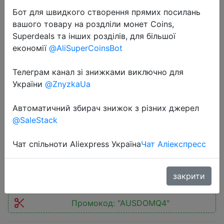
Бот для швидкого створення прямих посилань
вашого товару на роздліли монет Coins,
Superdeals та інших розділів, для більшої
економії
@AliSuperCoinsBot
2020-11-23
Телеграм канал зі знижками виключно для
Ausdom M09 полноразмерные,
України
@ZnyzkaUa
беспроводные, блютуз наушники
Автоматичний збирач знижок з різних джерел
с микрофоном и поддержкой флеш
@SaleStack
кары памяти
Чат спільноти Aliexpress Україна
Чат Аліекспресс
$10.27
закрити
Промокод:
"AUSDOMQ4"