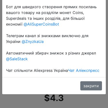
Бот для швидкого створення прямих посилань
вашого товару на роздліли монет Coins,
Superdeals та інших розділів, для більшої
економії
@AliSuperCoinsBot
Телеграм канал зі знижками виключно для
2020-11-23
України
@ZnyzkaUa
TWS4 Bluetooth Jerry 5,0
Беспроводные сенсорные
Автоматичний збирач знижок з різних джерел
наушники вкладыши,
@SaleStack
водонепроницаемые наушники с
Чат спільноти Aliexpress Україна
Чат Аліекспресс
шумоподавлением, бинауральная
Спортивная гарни…
закрити
$4.3