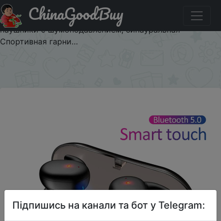
ChinaGoodBuy
Акція на TWS4 Bluetooth Jerry 5,0 Беспроводные
сенсорные наушники вкладыши, водонепроницаемые
наушники с шумоподавлением, бинауральная
Спортивная гарни…
×
Підпишись на канали та бот у Telegram: